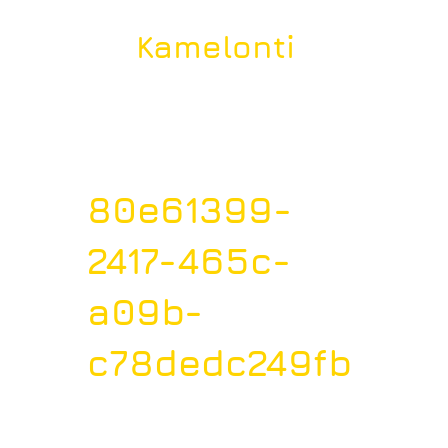
Kamelonti
80e61399-
2417-465c-
a09b-
c78dedc249fb