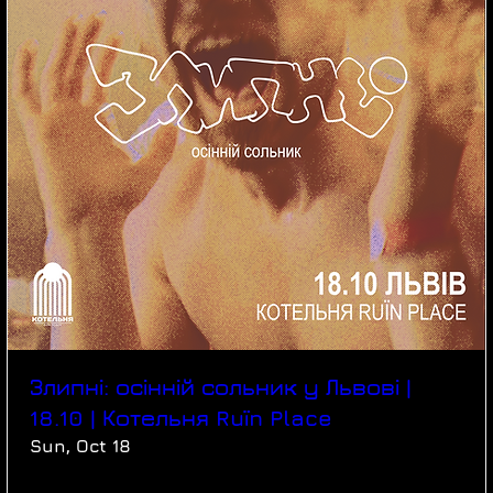
Злипні: осінній сольник у Львові |
18.10 | Котельня Ruїn Place
Sun, Oct 18