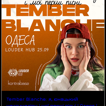
Tember Blanche: я, юнацький
максималізм і мої перші пісні | Одеса |