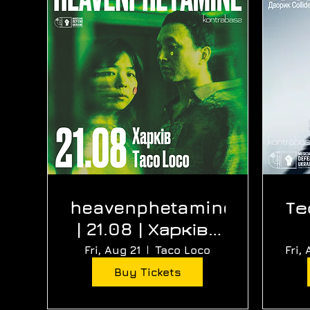
heavenphetamine
Те
| 21.08 | Харків |
Taco Loco
акус
Fri, Aug 21
Taco Loco
Fri,
Buy Tickets