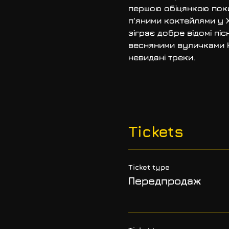
першою обіцянкою поки
п’яними коктейлями у 
зіграє добре відомі пі
весняними вуличками Ки
невидані треки. 
Tickets
Ticket type
Передпродаж