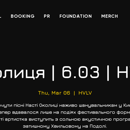
L
BOOKING
PR
FOUNDATION
MERCH
лиця | 6.03 | 
Thu, Mar 06
  |  
HVLV
чути пісні Насті Околиці наживо шанувальникам у Ки
епер вдавалося лише на подіях фестивального форм
ті артистка виступить з сольною акустичною прогр
затишному Хвильовому на Подолі.