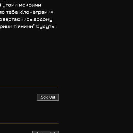
ї утоми мокрими 
лю тебе кілометрами» 
 повертаючись додому 
ими п’яними” будуть і 
Sold Out