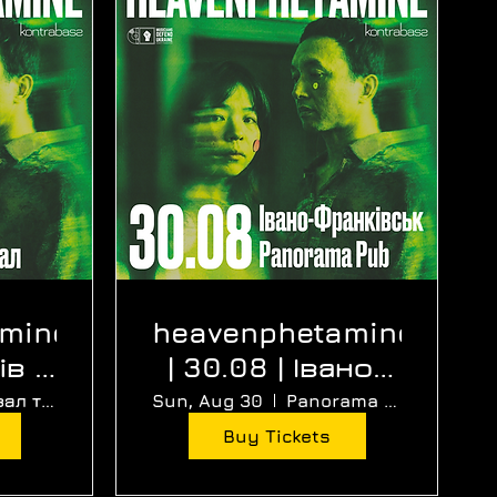
amine
heavenphetamine
ів |
| 30.08 | Івано-
л
Франківськ |
Нижній зал театру ляльок
Sun, Aug 30
Panorama Pub
Panorama Pub
Buy Tickets