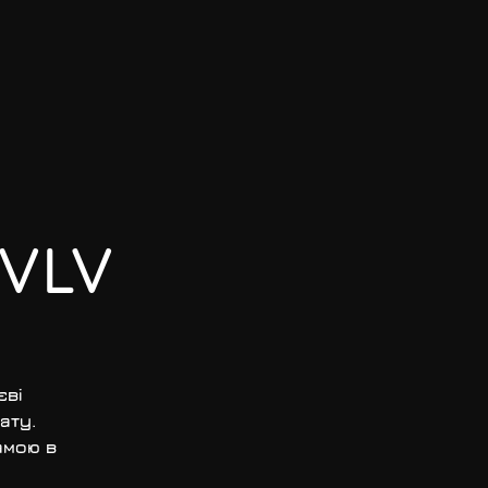
HVLV
єві
ату.
амою в