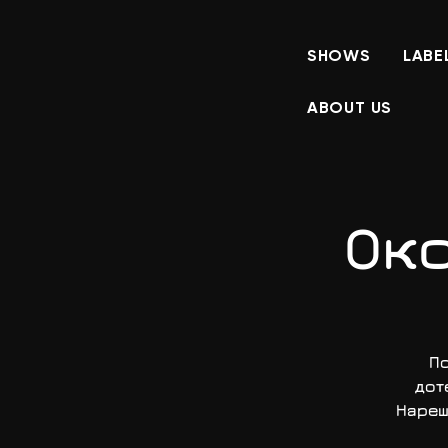
SHOWS
LABE
ABOUT US
Око
По
дот
Нареш