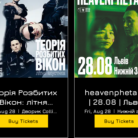
орія Розбитих
heavenphet
Вікон: літня
| 28.08 | Льв
тика | Київ |
Нижній За
 Aug 28
Дворик Collider (Верба)
Fri, Aug 28
28.08.
Buy Tickets
Buy Tickets