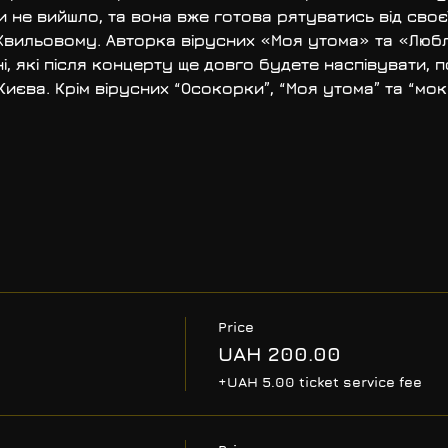
 не вийшло, та вона вже готова рятуватись від своє
Хвильовому. Авторка вірусних «Моя утома» та «Люб
сні, які після концерту ще довго будете наспівувати,
єва. Крім вірусних “Осокорки”, “Моя утома” та “мокр
Price
UAH 200.00
+UAH 5.00 ticket service fee