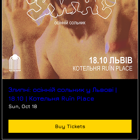
Злипні: осінній сольник у Львові |
18.10 | Котельня Ruїn Place
Sun, Oct 18
Buy Tickets