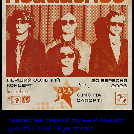
headachee: перший сольний концерт
у Києві | 20.09 | КультМотив