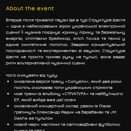
About the event
Вперше після тривалої паузи їде в тур Структура Щастя 
— одна з найяскравіших зірок української електронної 
сцени! Її музика поєднує крихку лірику та безжальну 
енергію, сплітаючи брейккор, witch house та техно у 
єдине синтетичне полотно. Завдяки концептуальній 
послідовності та експериментам зі звуком, Структура 
Щастя не просто тримає руку на пульсі, вона задає 
ритм альтернативної музичної сцени.
Чого очікувати від туру: 
оновлена версія треку «Силуети», який два роки 
поспіль очолював топи українських стрімінгів
нові треки із альбому «СТРУКТУРА» та майбутнього 
ЕР, який вийде вже цієї осені
оновлений концертний склад: разом із Лізою 
гратимуть Олександр Явдик на барабанах та JM 
Dasha за пультом
новий мерч: кастомні та світловідбивні футболки, 
сумки та патчі