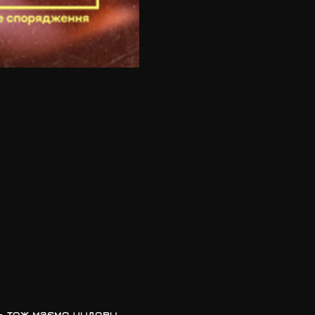
—
тож маємо чудову 