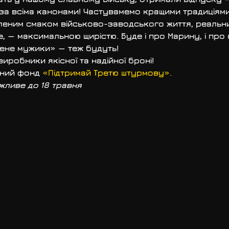
ї за всіма канонами! Частувамемо кращими традиціям
еним смаком військово-заводського життя, реальни
, — максимальною щирістю. Буде і про Марину, і про го
ене мужики» — теж будуть!
йний фонд 
«Підтримай Третю штурмову».
жливе до 18 травня