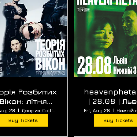
орія Розбитих
heavenphet
Вікон: літня
| 28.08 | Льв
акустика
Нижній За
 Aug 28
Дворик Collider (Верба)
Fri, Aug 28
Buy Tickets
Buy Tickets