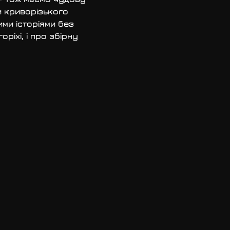
и криворізького 
ми історіями без 
ріхі, і про збірну 