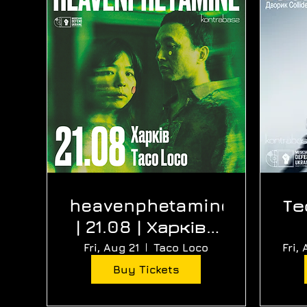
heavenphetamine
Те
| 21.08 | Харків |
Taco Loco
Fri, Aug 21
Taco Loco
Fri,
Buy Tickets