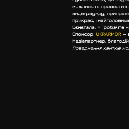
можливість провести ї
андеґраунду, приправл
прикрас, і найголовніше
Сєнєгала. «Пробачте м
Спонсор: 
UKRARMOR
Медіапартнер
: благоді
Повернення квитків мо