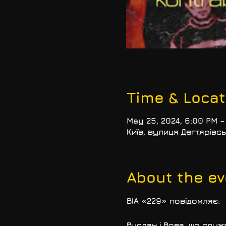
Time & Locat
May 25, 2024, 6:00 PM –
Київ, вулиця Дегтярівсь
About the ev
ВІА 
«
229
»
 повідомляє: 
Руслан і Вова, що слу