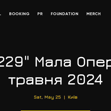
L
BOOKING
PR
FOUNDATION
MERCH
"229" Мала Опе
травня 2024
Sat, May 25
  |  
Київ