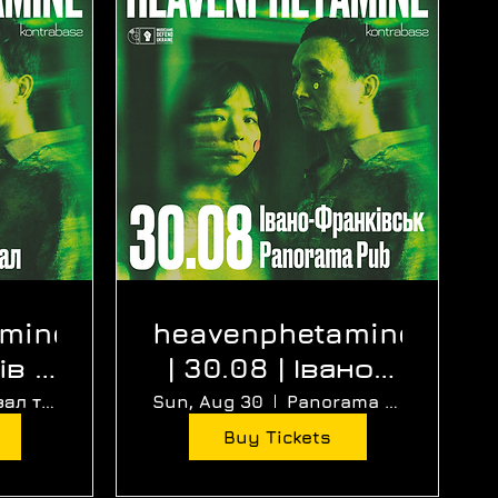
amine
heavenphetamine
ів |
| 30.08 | Івано-
л
Франківськ |
Нижній зал театру ляльок
Sun, Aug 30
Panorama Pub
Panorama Pub
Buy Tickets