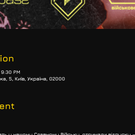
ion
 9:30 PM
ка, 5, Київ, Україна, 02000
ent
жать у нашому Славному Війську, отримали відпуску 