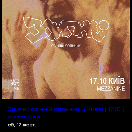
Злипні: осінній сольник у Києві | 17.10 |
Mezzanine
сб, 17 жовт.