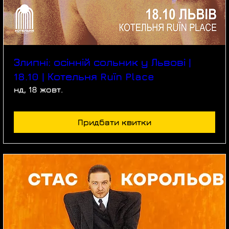
Злипні: осінній сольник у Львові |
18.10 | Котельня Ruїn Place
нд, 18 жовт.
Придбати квитки