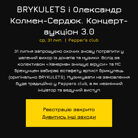
BRYKULETS і Олександр
Колмен-Сердюк. Концерт-
аукціон 3.0
ср, 31 лип.
  |  
Pepper's club
31 липня запрошуємо охочих знову потрапити у
шалений вихор із донатів та музики. Вслід за
колективом «Хамерман знищує віруси» та МС
Брехунцем забирає естафету артист Брикулець
(оригінально BRYKULETS). Музикувати на замовлення
буде традиційно у Peppers club, а як незмінний
ініціатор та ведучий виступ
Реєстрацію закрито
Дивитись інші заходи