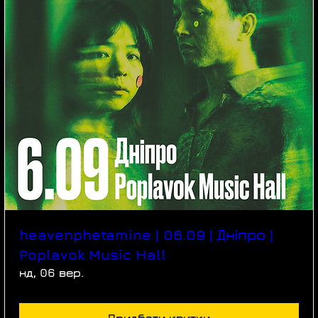
heavenphetamine | 06.09 | Дніпро |
Poplavok Music Hall
нд, 06 вер.
Придбати квитки