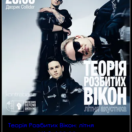
Теорія Розбитих Вікон: літня