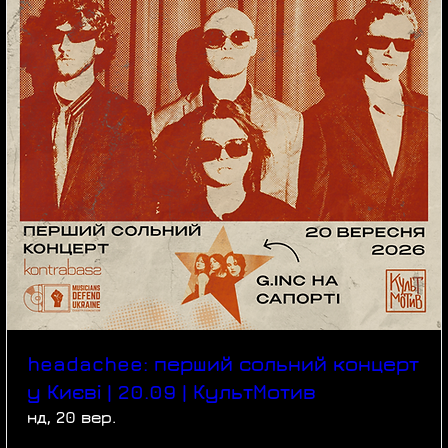
headachee: перший сольний концерт
у Києві | 20.09 | КультМотив
нд, 20 вер.