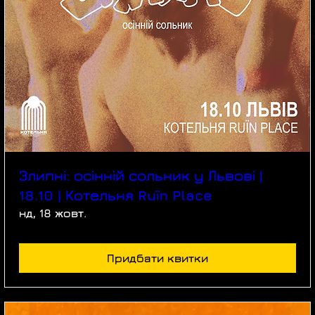
Злипні: осінній сольник у Львові |
18.10 | Котельня Ruїn Place
нд, 18 жовт.
Придбати квитки