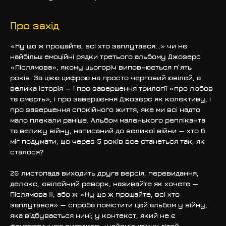
Про захід
«Ну що ж прощайте, всі хто заплутався…» чи не 
найбільш емоційні рядки третього альбому Джозерс 
«Післямова», якому цьогоріч виповнюється п’ять 
років. За цією цифрою на просто черговий ювілей, а 
велика історія — і про завершення трилогії «про любов 
та смерть», і про завершення Джозерс як колективу, і 
про завершення спокійного життя, яке ми всі надто 
мало плекали раніше. Альбом маленького репліканта 
та велику війну, написаний до великої війни — хто б 
міг подумати, що через 5 років все станеться так, як 
сталося?
20 листопада виходить друга версія, перевидання, 
делюкс, ювілейний реворк, називайте як хочете — 
Післямова II, або ж «Ну що ж прощайте, всі хто 
заплутався» — спроба помістити цей альбом у війну, 
яка відбувається нині; у контекст, який не є 
фантастичною вигадкою «найсміливіших дітей 