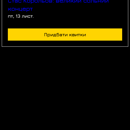
Стас Корольов: великий сольний
концерт
пт, 13 лист.
Придбати квитки