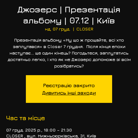
Джозерс | Презентація
альбому | 07.12 | Київ
нд, 07 груд.
  |  
CLOSER
Презентація альбому «Ну що ж прощайте, всі хто
заплутався» в Closer 7 грудня. Після кінця епохи
наступає… ще один кінець? Погодьтеся, заплутатись
достатньо легко, і хто як не Джозерс допоможе зі всім
розібратись?
Реєстрацію закрито
Дивитись інші заходи
Час та місце
07 груд. 2025 р., 18:00 – 21:30
CLOSER , вул. Нижньоюрківська, 31, Київ