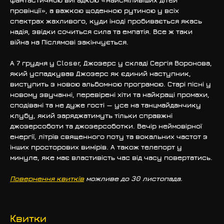
провінції», а важкою щоденною рутиною у всіх 
спектрах жахливого, куди іноді пробивається якась 
надія, звідки сочиться сила та емпатія. Все ж таки 
війна на Післямові закінчується. 
А 7 грудня у Closer, Джозерс у складі Сергія Воронова, 
який успадкував Джозерс як єдиний наступник, 
виступить з новою альбомною програмою. Старі пісні у 
новому звучанні, перевірені хіти та найкращі промахи, 
сподівані та не дуже гості — усе на танцмайданчику 
клубу, який заряджатимуть тільки справжні 
джозерсоботи та джозерсоботки. Вечір неймовірної 
енергії, літрів священного поту та вокальних частот з 
інших просторових вимірів. А також телепорт у 
минуле, яке має властивість час від часу повертатись.
Повернення квитків
 можливе до 30 листопада. 
Квитки