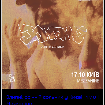
Злипні: осінній сольник у Києві | 17.10 |
Mezzanine