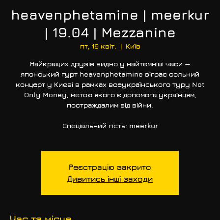
heavenphetamine | meerkur
| 19.04 | Mezzanine
пт, 19 квіт.
  |  
Київ
Найкращих друзів видно у найтемніші часи —
японський гурт heavenphetamine зіграє сольний
концерт у Києві в рамках всеукраїнського туру Not
Only Money, метою якого є допомога українцям,
постраждалим від війни.
Спеціальний гість: meerkur
Реєстрацію закрито
Дивитись інші заходи
Час та місце