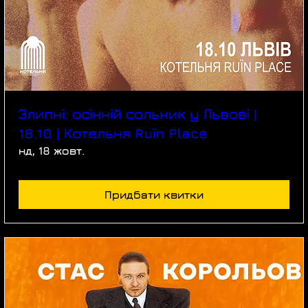
Злипні: осінній сольник у Львові |
18.10 | Котельня Ruїn Place
нд, 18 жовт.
Придбати квитки