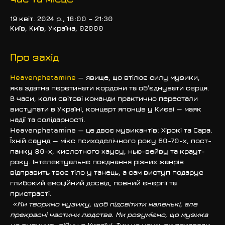
19 квіт. 2024 р., 18:00 – 21:30
Київ, Київ, Україна, 02000
Про захід
Heavenphetamine
 — явище, що втілює силу музики, 
яка здатна перетинати кордони та об'єднувати серця. 
В часи, коли світові команди практично перестали 
виступати в Україні, концерт японців у Києві — маяк 
надії та солідарності.
Heavenphetamine — це двоє музикантів: Хірокі та Сара. 
Їхній саунд — мікс психоделічного року 60-70-х, пост-
панку 80-х, кислотного хаусу, нью-вейву та краут-
року. Інтелектуальне поєднання різних жанрів 
відправить твоє тіло у танець, а сам виступ подарує 
глибокий емоційний досвід, повний енергії та 
пристрасті.
«Ми творимо музику, щоб підсвітити маленькі, але 
прекрасні частини людства. Ми розуміємо, що музика 
не зупинить війну в Україні. Тим не менш, ви показали 