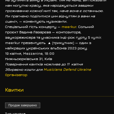
нам могутню красу, яка народжується завдяки 
проживанню кожної миті так, наче вона є останньою. 
Ми прагнемо поділитися цим відчуттям з вами на 
сцені», 
— коментують музиканти.
Спеціальний гість концерту — 
meerkur
. 
Сольний 
проєкт Вадима Лазарєва — композитора, 
звукорежисера та учасника інді-рок гурту 5 vymir. 
meerkur презентують  
▲ (трикутник) 
— один з 
найкращих українських альбомів 2023 року. 
19 квітня, Mezzanine, 18:00
Нижньоюрківська 31, Київ
Повернення квитків можливе до 11  квітня
Збираємо кошти для 
Musicians Defend Ukraine
Організатор
Квитки
Продаж завершено
Тип квитка