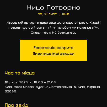
Ницо Потворно
сб, 18 лист.
  |  
Київ
Народний артист андерграунду знову зіграє у Києві і
презентує свій останній мініальбом «А може це я?».
Спешл гест: МС Брехунець
Реєстрацію закрито
Дивитись інші заходи
Час та місце
18 лист. 2023 р., 18:00 – 21:00
Київ, Мала Опера, вулиця Дегтярівська, 5, Київ, Україна,
02000
Про захід