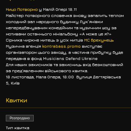
Ницо Потворно
 у Малій Опері 18.11
Майстер потворного словечка знову запалить теплом 
холодний зал народного будинку Лук’янівки 
непередбачуваним комедійним та музичним шоу за 
мотивами останнього мініальбому «А може це я?»
Сірника чиркне митець з усіх митців 
МС Брехунець
Музична агенція 
kontrabass.promo
 виступає 
організатором цього заходу, а частина прибутку буде 
передана в фонд Musicians Defend Ukraine
Для наших захисників та захисниць вхід безкоштовний 
за пред'явленням військового квитка.
18 листопада, Мала Опера, 18:00  Вулиця Дегтярівська 
5, Київ
Квитки
Розпродано
Тип квитка