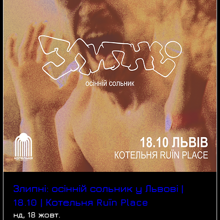
Злипні: осінній сольник у Львові |
18.10 | Котельня Ruїn Place
нд, 18 жовт.