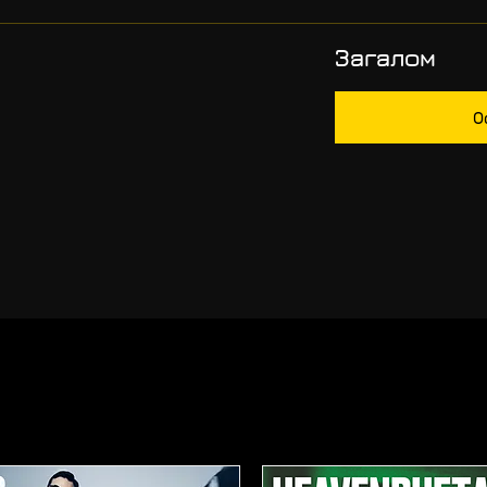
Загалом
О