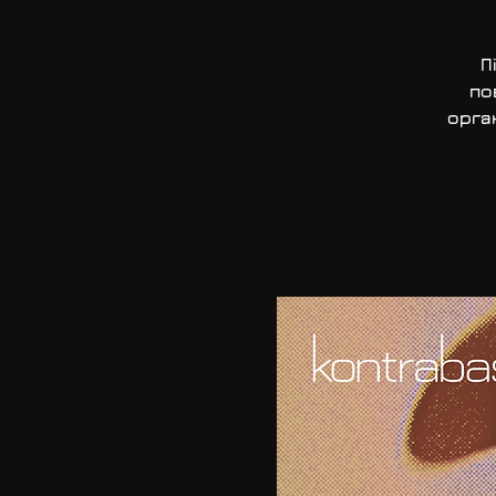
П
по
орган