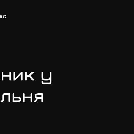
НАС
ьник у
ельня