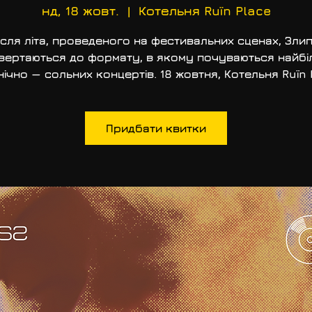
нд, 18 жовт.
  |  
Котельня Ruїn Place
ісля літа, проведеного на фестивальних сценах, Злип
вертаються до формату, в якому почуваються найбі
ічно — сольних концертів. 18 жовтня, Котельня Ruїn 
Придбати квитки