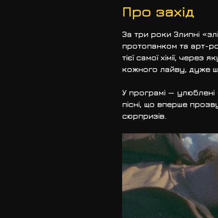
Про захід
За три роки Злипні «зл
протопанком та арт-рок
тієї самої хімії, через
кожного лайву, дуже ш
У програмі — улюблені «
пісні, що вперше прозв
сюрпризів.