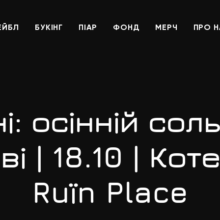
ЕЙБЛ
БУКІНГ
ПІАР
ФОНД
МЕРЧ
ПРО 
і: осінній сол
ві | 18.10 | Кот
Ruїn Place