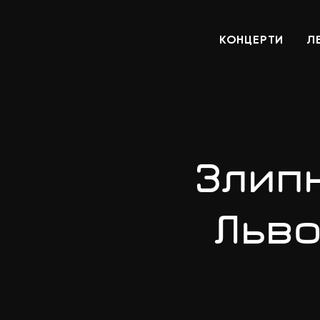
КОНЦЕРТИ
Л
Злипн
Льво