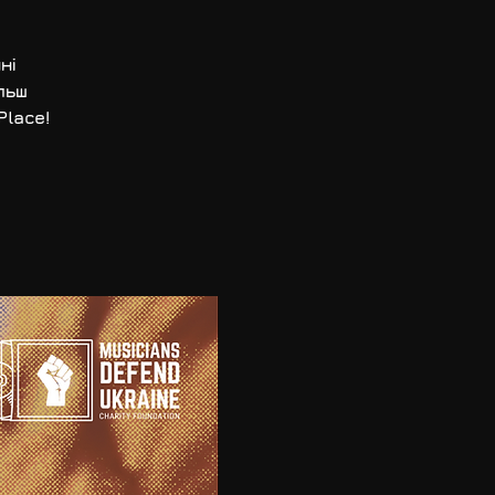
ні
льш
Place!