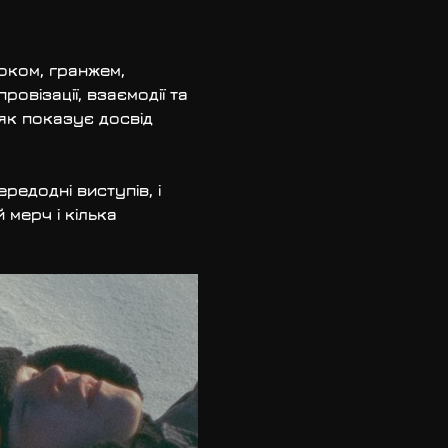
оком, гранжем, 
овізації, взаємодії та 
 як показує досвід 
редодні виступів, і 
 мерч і кілька 