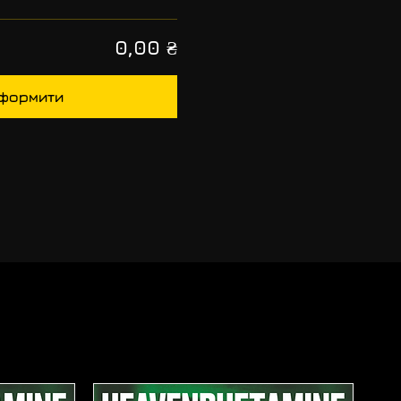
0,00 ₴
формити