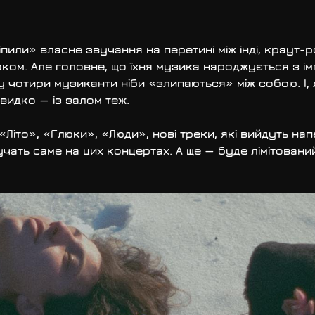
іпили» власне звучання на перетині між інді, краут-р
ом. Але головне, що їхня музика народжується з імпр
 яку чотири музиканти ніби «злипаються» між собою. І,
видко — із залом теж.
Літо», «Глюки», «Люди», нові треки, які вийдуть напе
учать саме на цих концертах. А ще — буде лімітований